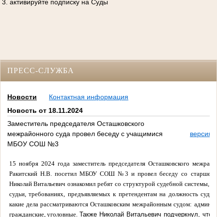
3. активируйте подписку на Суды
ПРЕСС-СЛУЖБА
Новости
Контактная информация
Новость от 18.11.2024
Заместитель председателя Осташковского
межрайонного суда провел беседу с учащимися
версия 
МБОУ СОШ №3
15 ноября 2024 года заместитель председателя Осташковского межрайо
Ракитский Н.В. посетил МБОУ СОШ №3 и провел беседу со старшекл
Николай Витальевич ознакомил ребят со структурой судебной системы, 
судьи, требованиях, предъявляемых к претендентам на должность судьи.
какие дела рассматриваются Осташковским межрайонным судом: админис
гражданские, уголовные.
Также Николай Витальевич подчеркнул, что 