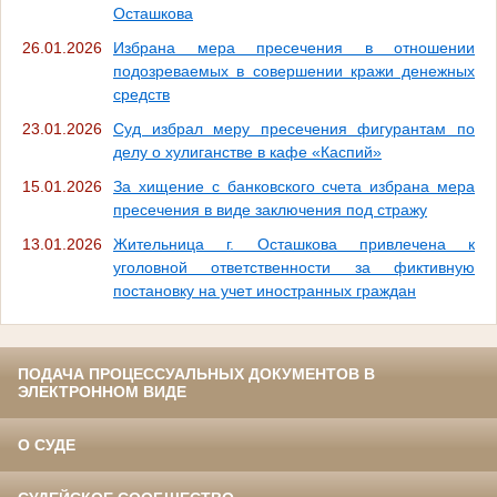
Осташкова
26.01.2026
Избрана мера пресечения в отношении
подозреваемых в совершении кражи денежных
средств
23.01.2026
Суд избрал меру пресечения фигурантам по
делу о хулиганстве в кафе «Каспий»
15.01.2026
За хищение с банковского счета избрана мера
пресечения в виде заключения под стражу
13.01.2026
Жительница г. Осташкова привлечена к
уголовной ответственности за фиктивную
постановку на учет иностранных граждан
ПОДАЧА ПРОЦЕССУАЛЬНЫХ ДОКУМЕНТОВ В
ЭЛЕКТРОННОМ ВИДЕ
О СУДЕ