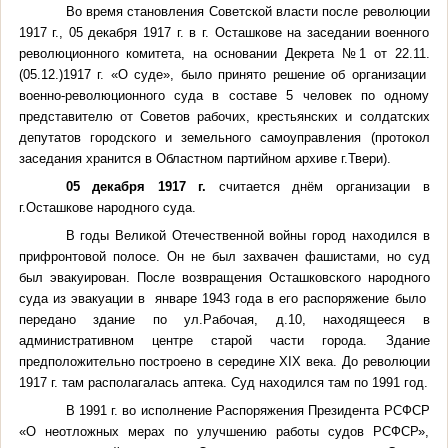
Во время становления Советской власти после революции
1917 г., 05 декабря 1917 г. в г. Осташкове на заседании военного
революционного комитета, на основании Декрета №1 от 22.11.
(05.12.)1917 г. «О суде», было принято решение об организации
военно-революционного суда в составе 5 человек по одному
представителю от Советов рабочих, крестьянских и солдатских
депутатов городского и земельного самоуправления (протокол
заседания хранится в Областном партийном архиве г.Твери).
05 декабря 1917 г.
считается днём организации в
г.Осташкове народного суда.
В годы Великой Отечественной войны город находился в
прифронтовой полосе. Он не был захвачен фашистами, но суд
был эвакуирован. После возвращения Осташковского народного
суда из эвакуации в январе 1943 года в его распоряжение было
передано здание по ул.Рабочая, д.10, находящееся в
административном центре старой части города. Здание
предположительно построено в середине
XIX
века. До революции
1917 г. там располагалась аптека. Суд находился там по 1991 год.
В 1991 г. во исполнение Распоряжения Президента РСФСР
«О неотложных мерах по улучшению работы судов РСФСР»,