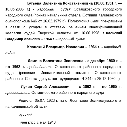
Кутьева Валентина Константиновна (10.08.1951 г. —
10.05.2006 г.) -
народный судья
Осташковского городского
народного суда (приказ начальника отдела Юстиции Калининского
облисполкома №6 от 16.02.1979 г.),
Полномочия были прекращены
в связи с уходом в отставку решением квалификационной
коллегии судей Тверской области от 16.06.1998 г..
Клонский
Владимир Иванович –
1964 г
. -
народный судья
Клонский Владимир Иванович –
1964 г
. -
народный
судья
Демина Валентина Яковлевна - с декабря
1960 г
. –
по
1962 г
.
председатель
Осташковского районного народного
суда
(решение Исполнительный комитет Осташковского
районного Совета депутатов трудящихся №344 от 25.12.1960 г.)
Лукин Сергей Алексеевич
-
с
1962 г
. – по 1965 г
.
председатель
Осташковского районного народного суда
Родился 05.07. 1923 г. на ст.Леонтьево Великолукского р-
на Калининской области.
русский
член кпсс с мая 1943