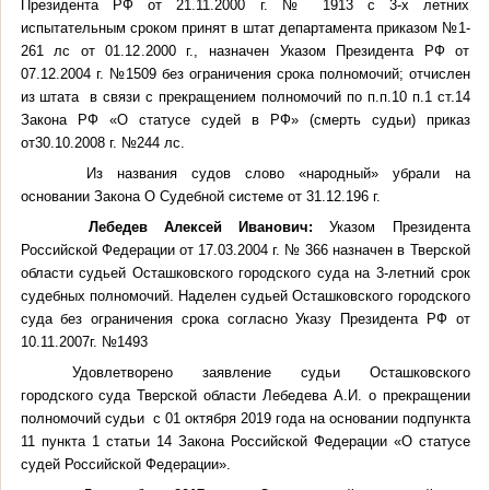
Президента РФ от 21.11.2000 г. № 1913 с 3-х летних
испытательным сроком принят в штат департамента приказом №1-
261 лс от 01.12.2000 г., назначен Указом Президента РФ от
07.12.2004 г. №1509 без ограничения срока полномочий; отчислен
из штата в связи с прекращением полномочий по п.п.10 п.1 ст.14
Закона РФ «О статусе судей в РФ» (смерть судьи) приказ
от30.10.2008 г. №244 лс.
Из названия судов слово «народный» убрали на
основании Закона О Судебной системе от 31.12.196 г.
Лебедев Алексей Иванович:
Указом Президента
Российской Федерации от 17.03.2004 г. № 366 назначен в Тверской
области судьей Осташковского городского суда на 3-летний срок
судебных полномочий.
Наделен судьей Осташковского городского
суда без ограничения срока согласно Указу Президента РФ от
10.11.2007г. №1493
Удовлетворено заявление судьи Осташковского
городского суда Тверской области Лебедева А.И. о прекращении
полномочий судьи
с 01 октября 2019 года на основании подпункта
11 пункта 1 статьи 14 Закона Российской Федерации «О статусе
судей Российской Федерации».