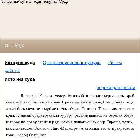
3. активируйте подписку на Суды
О СУДЕ
История суда
Организационная структура
Режим
работы
История суда
версия для печати
В центре России, между Москвой и Ленинградом, есть край
глубокой, нетронутой тишины. Среди лесных холмов, блестя на солнце,
лежат бесконечные голубые плёсы. Озеро Селигер. Так называется этот
край. Главный среднерусский курорт, раскинувшийся на берегах озера,
которое по праву стоит в ряду самых живописных озер Европы, таких,
как Женевское, Балотон, Лаго-Маджоре. А столица этого прекрасного
края – город Осташков.