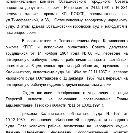
исполнительный комитет Осташковского городского Совета
народных депутатов своим Решением от 24.09.1991 г №224
передал здание горкома КП РСФСР, расположенное по
ул.Тимофеевской, д.58, Осташковскому городскому народному
суду. В этом здании Осташковский городской суд и находится в
настоящее время.
В соответствии с Постановлением бюро Калининского
обкома КПСС и исполкома областного Совета депутатов
трудящихся от 14 ноября 1967 года №68 «О переводе на
пятидневную рабочую неделю работников аппарата партийных,
советских и общественных организаций области»,
приказом
по
Калининскому областному суду № 149/а от 22.11.1967 г., аппарат
народного суда г.Осташкова с 11 декабря
1967 года перешел на
пятидневную рабочую неделю с двумя выходными днями.
Отдел юстиции преобразован в управление юстиции
Тверской области на основании постановления Главы
администрации Тверской области №11 от 18.01.1994 г.
Приказом Калининского областного суда №167 от
19.12.1960 г. исполнение обязанностей председателя народного
суда Осташковского района возложены на народного судью
Демину Валентину Яковлевну
. Исполнительный комитет